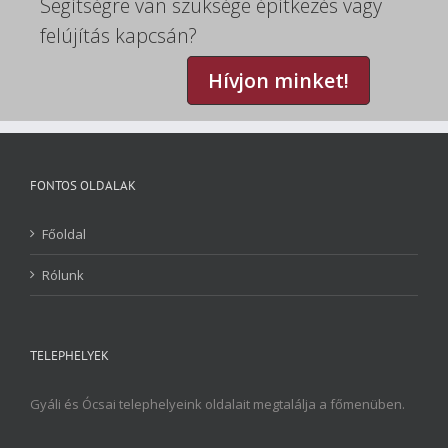
Segítségre van szüksége építkezés vagy
felújítás kapcsán?
Hívjon minket!
FONTOS OLDALAK
Főoldal
Rólunk
TELEPHELYEK
Gyáli és Ócsai telephelyeink oldalait megtalálja a főmenüben.