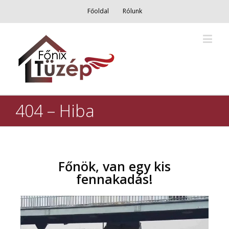
Főoldal
Rólunk
404 – Hiba
Főnök, van egy kis
fennakadás!