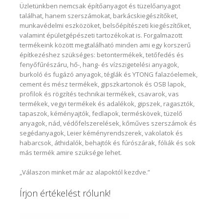
Üzletünkben nemcsak építőanyagot és tüzelőanyagot
találhat, hanem szerszámokat, barkácskiegészítőket,
munkavédelmi eszközöket, belsőépítészeti kiegészítőket,
valamint épületgépészeti tartozékokat is. Forgalmazott
termékeink között megtalálható minden ami egy korszerű
építkezéshez szükséges: betontermékek, tetőfedés és
fenyőfűrészáru, hő-, hang- és vízszigetelési anyagok,
burkoló és fugázó anyagok, téglák és YTONG falazóelemek,
cement és mész termékek, gipszkartonok és OSB lapok,
profilok és rögzítés technikai termékek, csavarok, vas
termékek, vegyi termékek és adalékok, gipszek, ragasztók,
tapaszok, kéményajtók, fedlapok, terméskövek, tüzelő
anyagok, nád, védőfelszerelések, kőműves szerszámok és
segédanyagok, Leier kéményrendszerek, vakolatok és
habarcsok, áthidalók, behajtók és fúrószárak, fóliák és sok
más termék amire szüksége lehet.
„Válaszon minket már az alapoktól kezdve.”
Írjon értékelést rólunk!