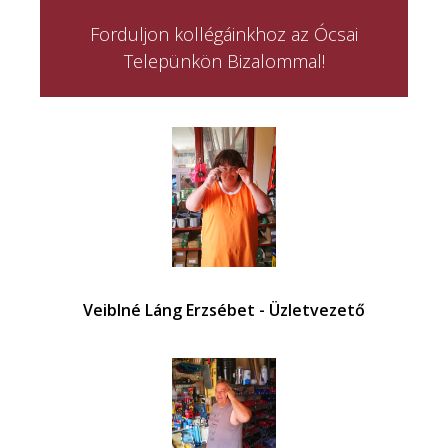
Forduljon kollégáinkhoz az Ócsai
Telepünkön Bizalommal!
Veiblné Láng Erzsébet - Üzletvezető