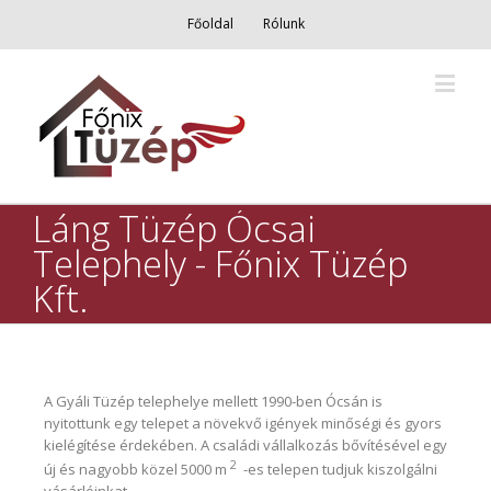
Főoldal
Rólunk
Láng Tüzép Ócsai
Telephely - Főnix Tüzép
Kft.
A Gyáli Tüzép telephelye mellett 1990-ben Ócsán is
nyitottunk egy telepet a növekvő igények minőségi és gyors
kielégítése érdekében. A családi vállalkozás bővítésével egy
2
új és nagyobb közel 5000 m
-es telepen tudjuk kiszolgálni