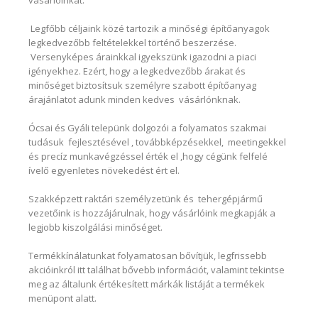
vásárlóinkat.
Legfőbb céljaink közé tartozik a minőségi építőanyagok
legkedvezőbb feltételekkel történő beszerzése.
Versenyképes árainkkal igyekszünk igazodni a piaci
igényekhez. Ezért, hogy a legkedvezőbb árakat és
minőséget biztosítsuk személyre szabott építőanyag
árajánlatot adunk minden kedves vásárlónknak.
Ócsai és Gyáli telepünk dolgozói a folyamatos szakmai
tudásuk fejlesztésével , továbbképzésekkel, meetingekkel
és precíz munkavégzéssel érték el ,hogy cégünk felfelé
ívelő egyenletes növekedést ért el.
Szakképzett raktári személyzetünk és tehergépjármű
vezetőink is hozzájárulnak, hogy vásárlóink megkapják a
legjobb kiszolgálási minőséget.
Termékkínálatunkat folyamatosan bővítjük, legfrissebb
akcióinkról itt találhat bővebb információt, valamint tekintse
meg az általunk értékesített márkák listáját a termékek
menüpont alatt.