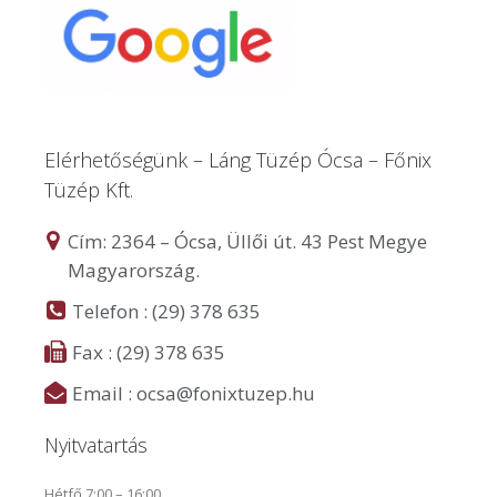
Elérhetőségünk – Láng Tüzép Ócsa – Főnix
Tüzép Kft.
Cím: 2364 – Ócsa, Üllői út. 43 Pest Megye
Magyarország.
Telefon : (29) 378 635
Fax : (29) 378 635
Email : ocsa@fonixtuzep.hu
Nyitvatartás
Hétfő 7:00 – 16:00