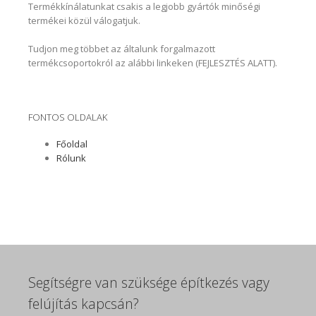
Termékkínálatunkat csakis a legjobb gyártók minőségi
termékei közül válogatjuk.
Tudjon meg többet az általunk forgalmazott
termékcsoportokról az alábbi linkeken (FEJLESZTÉS ALATT).
FONTOS OLDALAK
Főoldal
Rólunk
Segítségre van szüksége építkezés vagy
felújítás kapcsán?