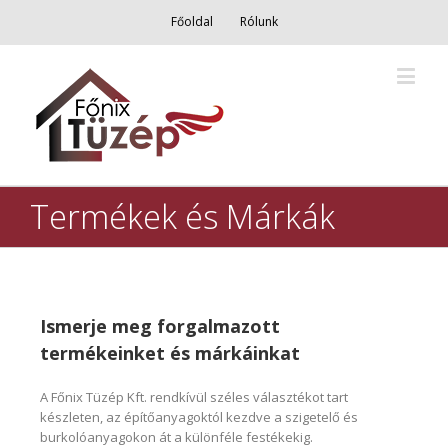
Főoldal
Rólunk
Termékek és Márkák
Ismerje meg forgalmazott
termékeinket és márkáinkat
A Főnix Tüzép Kft. rendkívül széles választékot tart
készleten, az építőanyagoktól kezdve a szigetelő és
burkolóanyagokon át a különféle festékekig.