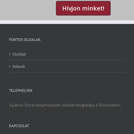
Hívjon minket!
FONTOS OLDALAK
Főoldal
Rólunk
TELEPHELYEK
Gyáli és Ócsai telephelyeink oldalait megtalálja a főmenüben.
KAPCSOLAT