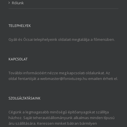
Rólunk
TELEPHELYEK
Gyáli és Ócsai telephelyeink oldalait megtalálja a főmenüben.
KAPCSOLAT
További információért nézze meg kapcsolati oldalunkat. Az
oldal fentartóját a webmaster@fonixtuzep.hu emailen érheti el.
SZOLGÁLTATÁSAINK
Cégünk a legmagasabb minőségű építőanyagokat szállítja
házhoz. Saját teherautóállományunk alkalmas minden típusú
áru szállítására. Keressen minket bátran bármilyen