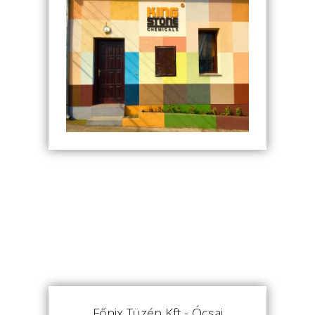
Főnix Tüzép Kft - Ócsai