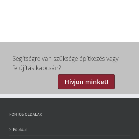
Segítségre van szüksége építkezés vagy
felújítás kapcsán?
Hívjon minket!
FONTOS OLDALAK
Főoldal