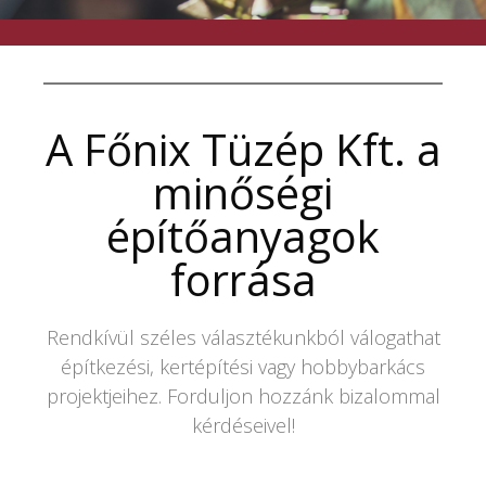
A Főnix Tüzép Kft. a
minőségi
építőanyagok
forrása
Rendkívül széles választékunkból válogathat
építkezési, kertépítési vagy hobbybarkács
projektjeihez. Forduljon hozzánk bizalommal
kérdéseivel!