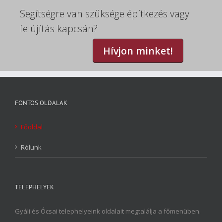
Segítségre van szüksége építkezés vagy
felújítás kapcsán?
Hívjon minket!
FONTOS OLDALAK
Főoldal
Rólunk
TELEPHELYEK
Gyáli és Ócsai telephelyeink oldalait megtalálja a főmenüben.