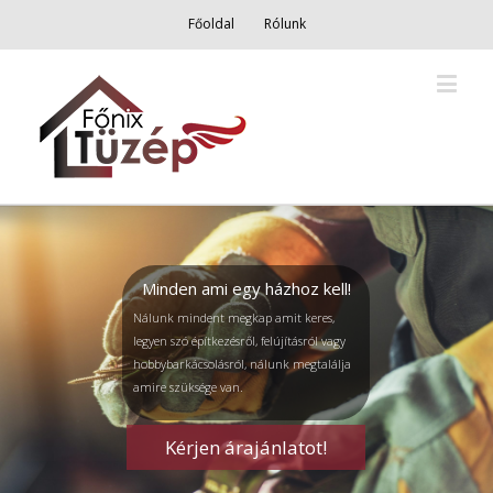
Főoldal
Rólunk
Minden ami egy házhoz kell!
Nálunk mindent megkap amit keres,
legyen szó építkezésről, felújításról vagy
hobbybarkácsolásról, nálunk megtalálja
amire szüksége van.
Kérjen árajánlatot!