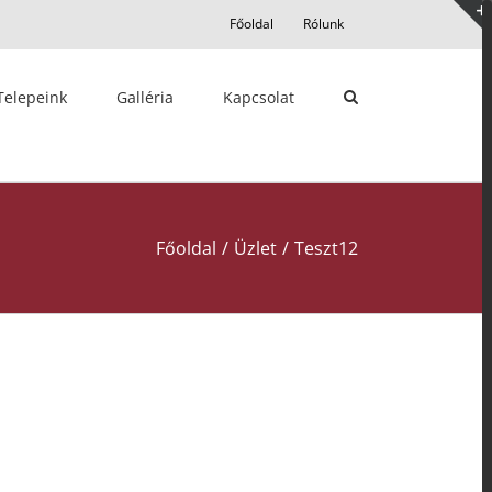
Főoldal
Rólunk
Telepeink
Galléria
Kapcsolat
Főoldal
/
Üzlet
/
Teszt12